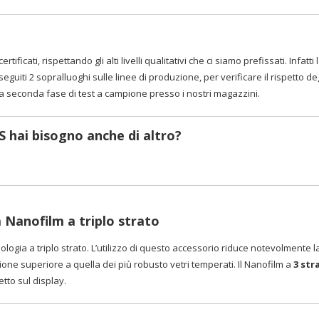
ertificati, rispettando gli alti livelli qualitativi che ci siamo prefissati. Inf
eguiti 2 sopralluoghi sulle linee di produzione, per verificare il rispetto d
na seconda fase di test a campione presso i nostri magazzini.
S hai bisogno anche di altro?
 Nanofilm a triplo strato
ologia a triplo strato. L’utilizzo di questo accessorio riduce notevolmente 
one superiore a quella dei più robusto vetri temperati. Il Nanofilm a
3 str
etto sul display.