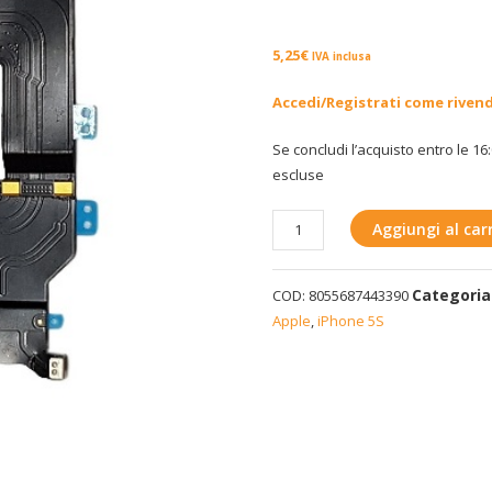
5,25
€
IVA inclusa
Accedi/Registrati come riven
Se concludi l’acquisto entro le 16:
escluse
Connettore
Aggiungi al carr
di
ricarica
Categoria
COD:
8055687443390
iPhone
Apple
,
iPhone 5S
5S
-
Bianco
quantità