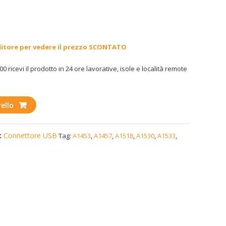
ditore per vedere il prezzo SCONTATO
00 ricevi il prodotto in 24 ore lavorative, isole e località remote
ello
:
Connettore USB
Tag:
A1453
,
A1457
,
A1518
,
A1530
,
A1533
,