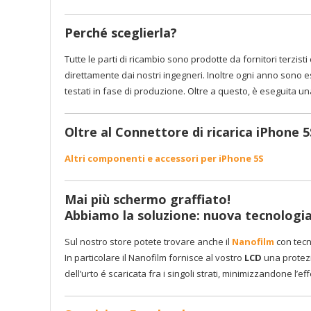
Perché sceglierla?
Tutte le parti di ricambio sono prodotte da fornitori terzisti c
direttamente dai nostri ingegneri. Inoltre ogni anno sono es
testati in fase di produzione. Oltre a questo, è eseguita u
Oltre al Connettore di ricarica iPhone 5
Altri componenti e accessori per iPhone 5S
Mai più schermo graffiato!
Abbiamo la soluzione: nuova tecnologia
Sul nostro store potete trovare anche il
Nanofilm
con tecn
In particolare il Nanofilm fornisce al vostro
LCD
una protezi
dell’urto é scaricata fra i singoli strati, minimizzandone l’eff