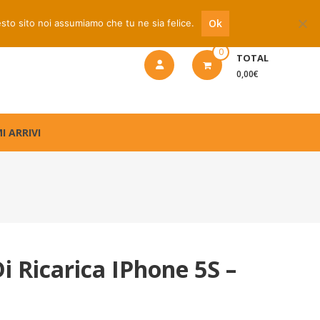
 riparazione
Ok
esto sito noi assumiamo che tu ne sia felice.
0
TOTAL
0,00€
I ARRIVI
i Ricarica IPhone 5S –