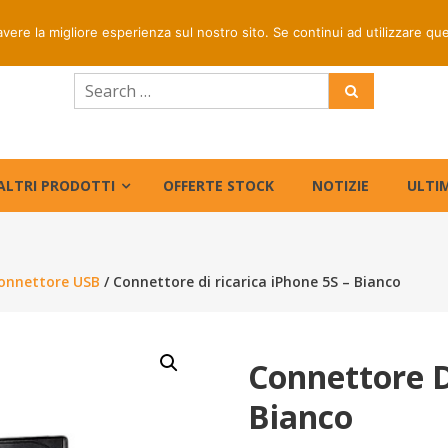
rapida per ordini entro le ore 16 | Prezzi riservati centri di
avere la migliore esperienza sul nostro sito. Se continui ad utilizzare qu
ALTRI PRODOTTI
OFFERTE STOCK
NOTIZIE
ULTIM
onnettore USB
/ Connettore di ricarica iPhone 5S – Bianco
Connettore D
Bianco