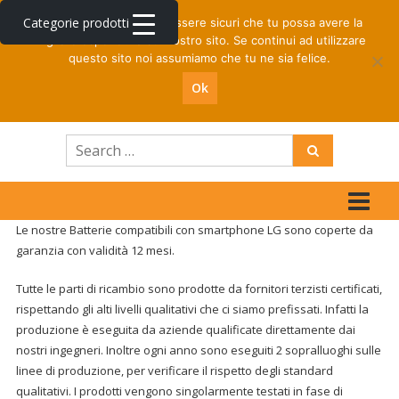
Skip
Spedizione rapida per ordini entro le ore 16 | Prezzi
Categorie prodotti
Utilizziamo i cookie per essere sicuri che tu possa avere la
to
riservati centri di riparazione
migliore esperienza sul nostro sito. Se continui ad utilizzare
content
questo sito noi assumiamo che tu ne sia felice.
B2B
0
Ok
TOTAL
0,00€
Smartex
Store
Ricambi
per
cellulari
Le nostre Batterie compatibili con smartphone LG sono coperte da
e
garanzia con validità 12 mesi.
accessori
Tutte le parti di ricambio sono prodotte da fornitori terzisti certificati,
telefonia
rispettando gli alti livelli qualitativi che ci siamo prefissati. Infatti la
produzione è eseguita da aziende qualificate direttamente dai
nostri ingegneri. Inoltre ogni anno sono eseguiti 2 sopralluoghi sulle
linee di produzione, per verificare il rispetto degli standard
qualitativi. I prodotti vengono singolarmente testati in fase di