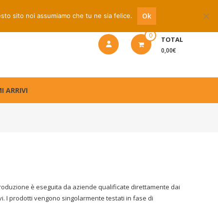
 riparazione
Ok
esto sito noi assumiamo che tu ne sia felice.
0
TOTAL
0,00€
I ARRIVI
ti la produzione è eseguita da aziende qualificate direttamente dai
vi. I prodotti vengono singolarmente testati in fase di