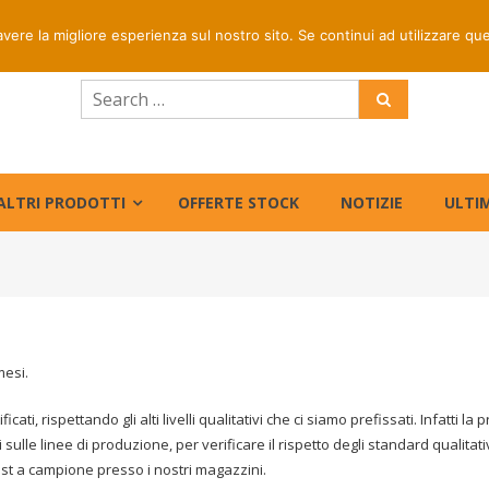
rapida per ordini entro le ore 16 | Prezzi riservati centri di
avere la migliore esperienza sul nostro sito. Se continui ad utilizzare qu
ALTRI PRODOTTI
OFFERTE STOCK
NOTIZIE
ULTIM
mesi.
ificati, rispettando gli alti livelli qualitativi che ci siamo prefissati. Infat
sulle linee di produzione, per verificare il rispetto degli standard qualitati
st a campione presso i nostri magazzini.