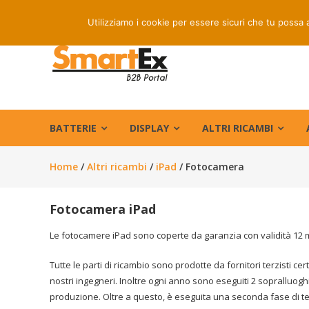
Skip
Spedizione 
Utilizziamo i cookie per essere sicuri che tu possa 
to
content
B2B
Smartex
Store
Ricambi
BATTERIE
DISPLAY
ALTRI RICAMBI
per
cellulari
Home
/
Altri ricambi
/
iPad
/ Fotocamera
e
accessori
Fotocamera iPad
telefonia
Le fotocamere iPad sono coperte da garanzia con validità 12 
Tutte le parti di ricambio sono prodotte da fornitori terzisti cert
nostri ingegneri. Inoltre ogni anno sono eseguiti 2 sopralluoghi 
produzione. Oltre a questo, è eseguita una seconda fase di te