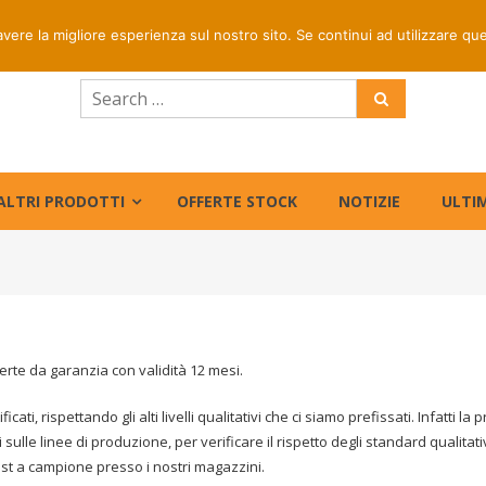
rapida per ordini entro le ore 16 | Prezzi riservati centri di
avere la migliore esperienza sul nostro sito. Se continui ad utilizzare qu
ALTRI PRODOTTI
OFFERTE STOCK
NOTIZIE
ULTIM
rte da garanzia con validità 12 mesi.
ificati, rispettando gli alti livelli qualitativi che ci siamo prefissati. Infat
sulle linee di produzione, per verificare il rispetto degli standard qualitati
st a campione presso i nostri magazzini.