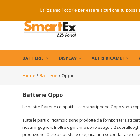
Skip
Spedizione 
Utilizziamo i cookie per essere sicuri che tu possa 
to
content
B2B
Smartex
Store
Ricambi
BATTERIE
DISPLAY
ALTRI RICAMBI
per
cellulari
Home
/
Batterie
/ Oppo
e
accessori
Batterie Oppo
telefonia
Le nostre Batterie compatibili con smartphone Oppo sono cope
Tutte le parti di ricambio sono prodotte da fornitori terzisti cert
nostri ingegneri. Inoltre ogni anno sono eseguiti 2 sopralluoghi 
produzione. Oltre a questo, è eseguita una seconda fase di te