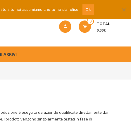
 riparazione
Ok
esto sito noi assumiamo che tu ne sia felice.
0
TOTAL
0,00€
I ARRIVI
ti la produzione è eseguita da aziende qualificate direttamente dai
vi. I prodotti vengono singolarmente testati in fase di