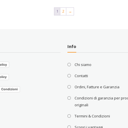
1
2
→
Info
Chi siamo
olicy
Contatti
olicy
Ordini, Fatture e Garanzia
e Condizioni
Condizioni di garanzia per prod
originali
Termini & Condizioni
Scopri i vantaggi