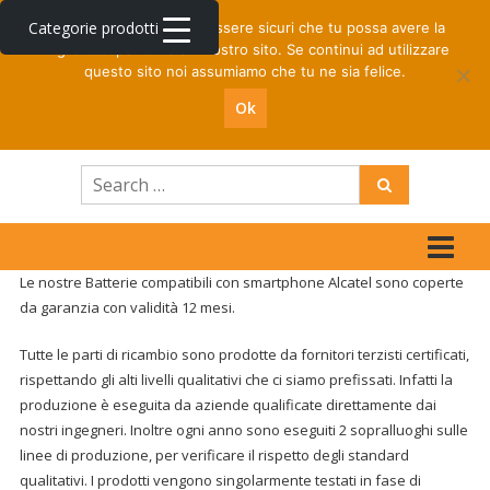
Skip
Spedizione rapida per ordini entro le ore 16 | Prezzi
Categorie prodotti
Utilizziamo i cookie per essere sicuri che tu possa avere la
to
riservati centri di riparazione
migliore esperienza sul nostro sito. Se continui ad utilizzare
content
questo sito noi assumiamo che tu ne sia felice.
B2B
0
Ok
TOTAL
0,00€
Smartex
Store
Ricambi
per
cellulari
Le nostre Batterie compatibili con smartphone Alcatel sono coperte
e
da garanzia con validità 12 mesi.
accessori
Tutte le parti di ricambio sono prodotte da fornitori terzisti certificati,
telefonia
rispettando gli alti livelli qualitativi che ci siamo prefissati. Infatti la
produzione è eseguita da aziende qualificate direttamente dai
nostri ingegneri. Inoltre ogni anno sono eseguiti 2 sopralluoghi sulle
linee di produzione, per verificare il rispetto degli standard
qualitativi. I prodotti vengono singolarmente testati in fase di