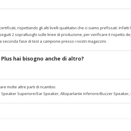
ertificati, rispettando gli alti livelli qualitativi che ci siamo prefissati. Inf
eguiti 2 sopralluoghi sulle linee di produzione, per verificare il rispetto d
na seconda fase di test a campione presso i nostri magazzini.
Plus hai bisogno anche di altro?
re molte altre parti di ricambio.
, Speaker Superiore/Ear Speaker, Altoparlante inferiore/Buzzer Speaker, 