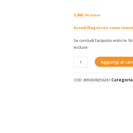
5,86
€
IVA inclusa
Accedi/Registrati come riven
Se concludi l’acquisto entro le 16:
escluse
Fotocamera
Aggiungi al carr
frontale
Samsung
Categoria
COD:
8050038256261
Galaxy
S10
Plus
quantità