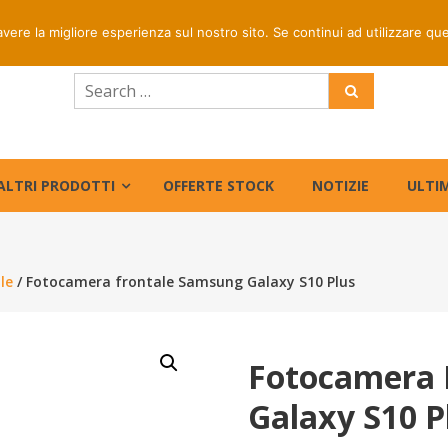
rapida per ordini entro le ore 16 | Prezzi riservati centri di
avere la migliore esperienza sul nostro sito. Se continui ad utilizzare qu
ALTRI PRODOTTI
OFFERTE STOCK
NOTIZIE
ULTIM
le
/ Fotocamera frontale Samsung Galaxy S10 Plus
Fotocamera 
Galaxy S10 P