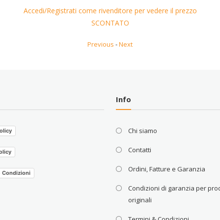
o
Accedi/Registrati come rivenditore per vedere il prezzo
SCONTATO
Previous
-
Next
Info
Chi siamo
olicy
Contatti
olicy
Ordini, Fatture e Garanzia
e Condizioni
Condizioni di garanzia per prod
originali
Termini & Condizioni