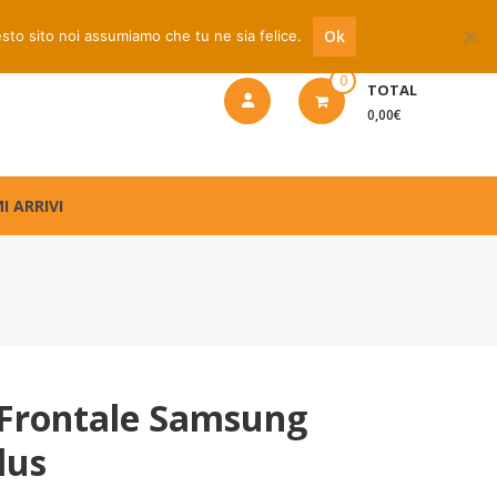
 riparazione
Ok
esto sito noi assumiamo che tu ne sia felice.
0
TOTAL
0,00€
I ARRIVI
Frontale Samsung
lus