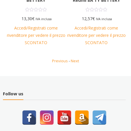
ro
BETTERY
Redmi 8A TY BETTERY
13,30
€
12,57
€
IVA inclusa
IVA inclusa
Accedi/Registrati come
Accedi/Registrati come
rivenditore per vedere il prezzo
rivenditore per vedere il prezzo
ri
zzo
SCONTATO
SCONTATO
Previous
-
Next
Follow us