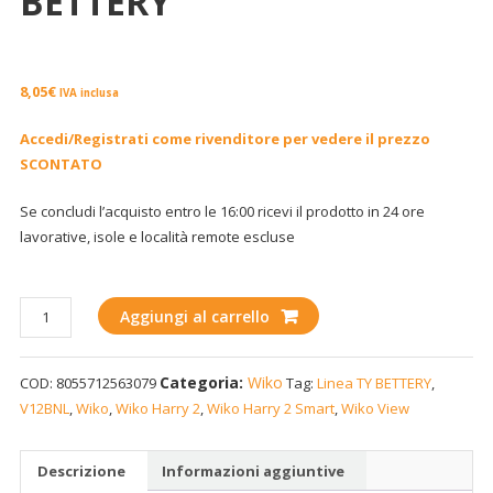
BETTERY
8,05
€
IVA inclusa
Accedi/Registrati come rivenditore per vedere il prezzo
SCONTATO
Se concludi l’acquisto entro le 16:00 ricevi il prodotto in 24 ore
lavorative, isole e località remote escluse
Batteria
Aggiungi al carrello
Wiko
Harry
Categoria:
Wiko
COD:
8055712563079
Tag:
Linea TY BETTERY
,
2,
V12BNL
,
Wiko
,
Wiko Harry 2
,
Wiko Harry 2 Smart
,
Wiko View
Harry
2
Smart,
Descrizione
Informazioni aggiuntive
View