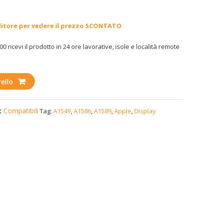
ditore per vedere il prezzo SCONTATO
00 ricevi il prodotto in 24 ore lavorative, isole e località remote
ello
:
Compatibili
Tag:
A1549
,
A1586
,
A1589
,
Apple
,
Display