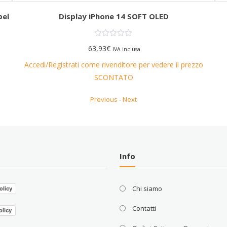
bel
Display iPhone 14 SOFT OLED
63,93
€
IVA inclusa
o
Accedi/Registrati come rivenditore per vedere il prezzo
SCONTATO
Previous
-
Next
Info
Chi siamo
olicy
Contatti
olicy