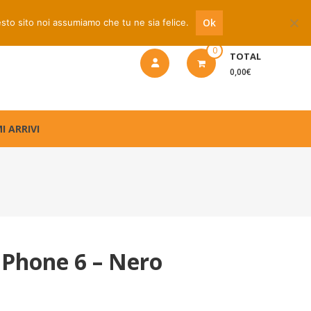
 riparazione
Ok
esto sito noi assumiamo che tu ne sia felice.
0
TOTAL
0,00€
I ARRIVI
IPhone 6 – Nero