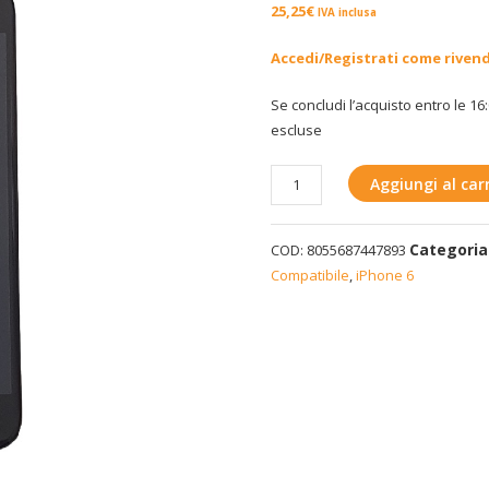
25,25
€
IVA inclusa
Accedi/Registrati come riven
Se concludi l’acquisto entro le 16:
escluse
Display
Aggiungi al carr
LCD
iPhone
Categoria
COD:
8055687447893
6
Compatibile
,
iPhone 6
-
Nero
quantità