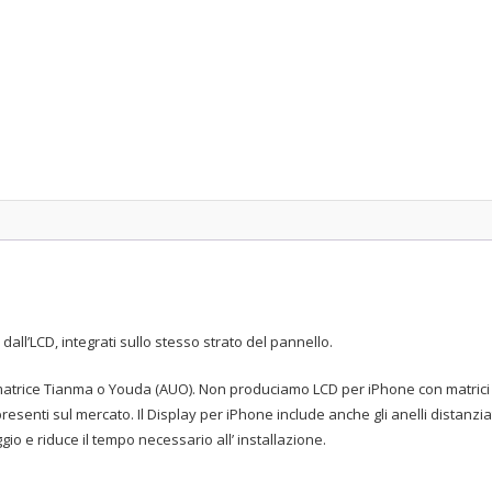
all’LCD, integrati sullo stesso strato del pannello.
 a matrice Tianma o Youda (AUO). Non produciamo LCD per iPhone con matrici 
presenti sul mercato. Il Display per iPhone include anche gli anelli distan
o e riduce il tempo necessario all’ installazione.