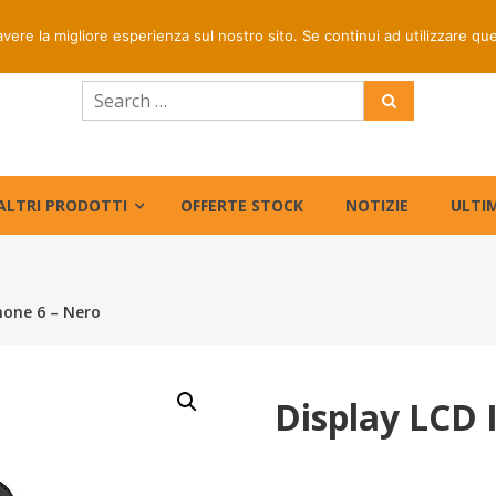
rapida per ordini entro le ore 16 | Prezzi riservati centri di
avere la migliore esperienza sul nostro sito. Se continui ad utilizzare qu
ALTRI PRODOTTI
OFFERTE STOCK
NOTIZIE
ULTIM
hone 6 – Nero
Display LCD 